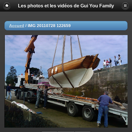
Les photos et les vidéos de Gui You Family
Accueil
/
IMG 20110728 122659