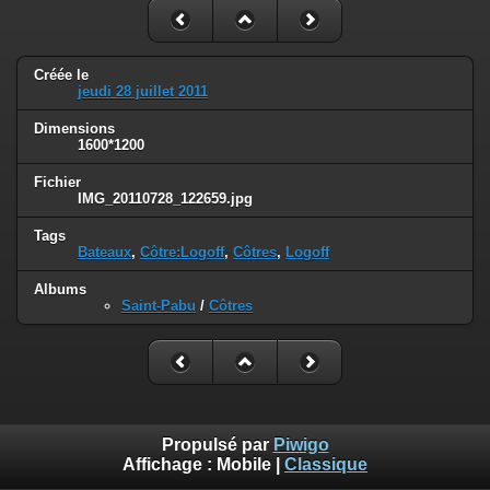
Créée le
jeudi 28 juillet 2011
Dimensions
1600*1200
Fichier
IMG_20110728_122659.jpg
Tags
Bateaux
,
Côtre:Logoff
,
Côtres
,
Logoff
Albums
Saint-Pabu
/
Côtres
Propulsé par
Piwigo
Affichage :
Mobile
|
Classique