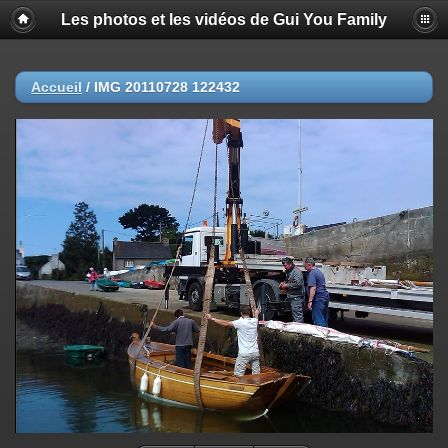
Les photos et les vidéos de Gui You Family
Accueil
/
IMG 20110728 122432