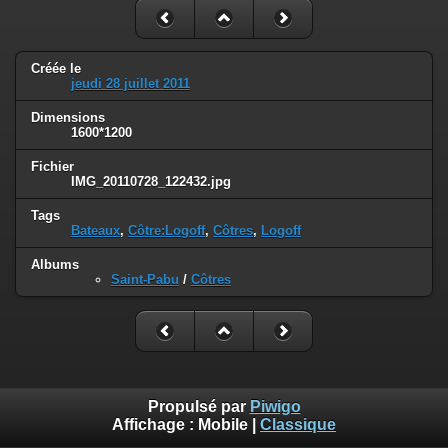
Créée le
jeudi 28 juillet 2011
Dimensions
1600*1200
Fichier
IMG_20110728_122432.jpg
Tags
Bateaux
,
Côtre:Logoff
,
Côtres
,
Logoff
Albums
Saint-Pabu
/
Côtres
Propulsé par
Piwigo
Affichage :
Mobile
|
Classique