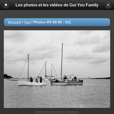
Les photos et les vidéos de Gui You Family
Accueil
/
Tag
/
Photos RV 60 80 - 011