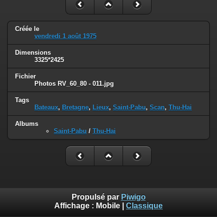
Créée le
vendredi 1 août 1975
Dimensions
3325*2425
Fichier
Photos RV_60_80 - 011.jpg
Tags
Bateaux
,
Bretagne
,
Lieux
,
Saint-Pabu
,
Scan
,
Thu-Hai
Albums
Saint-Pabu
/
Thu-Hai
Propulsé par
Piwigo
Affichage :
Mobile
|
Classique