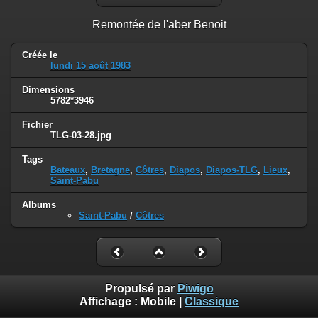
Remontée de l'aber Benoit
Créée le
lundi 15 août 1983
Dimensions
5782*3946
Fichier
TLG-03-28.jpg
Tags
Bateaux
,
Bretagne
,
Côtres
,
Diapos
,
Diapos-TLG
,
Lieux
,
Saint-Pabu
Albums
Saint-Pabu
/
Côtres
Propulsé par
Piwigo
Affichage :
Mobile
|
Classique