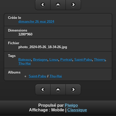
Créée le
dimanche 26 mai 2024
Dimensions
1280*960
Fichier
photo_2024-05-26_18-34-26.jpg
Tags
Bateaux
,
Bretagne
,
Lieux
,
Portrait
,
Saint-Pabu
,
Thierry
,
Thu-Hai
Albums
Saint-Pabu
/
Thu-Hai
Propulsé par
Piwigo
Affichage :
Mobile
|
Classique