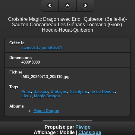
Croisière Magic Dragon avec Eric : Quiberon (Belle-Ile)-
Sauzon-Concarneau-Les Glénans-Locmaria (Groix)-
Hoëdic-Houat-Quiberon
Créée le
samedi 13 juillet 2024
Dimensions
4000*3000
Fichier
IMG_20240713_205110.jpg
Tags
Amis
,
Bateaux
,
Bretagne
,
Haentjens
,
Ile de Hoëdic
,
Lieux
,
Magic Dragon
Albums
Magic Dragon
Propulsé par
Piwigo
Affichage :
Mobile
|
Classique