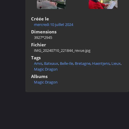
Créée le
mercredi 10 juillet 2024
Dimensions
3927*2945
Fichier
IMG_20240710_221844_revue.jpg
Tags
Amis
,
Bateaux
,
Belle-Ile
,
Bretagne
,
Haentjens
,
Lieux
,
Magic Dragon
Albums
Magic Dragon