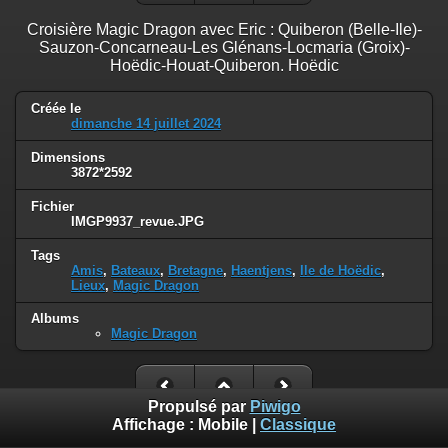
Croisière Magic Dragon avec Eric : Quiberon (Belle-Ile)-
Sauzon-Concarneau-Les Glénans-Locmaria (Groix)-
Hoëdic-Houat-Quiberon. Hoëdic
Créée le
dimanche 14 juillet 2024
Dimensions
3872*2592
Fichier
IMGP9937_revue.JPG
Tags
Amis
,
Bateaux
,
Bretagne
,
Haentjens
,
Ile de Hoëdic
,
Lieux
,
Magic Dragon
Albums
Magic Dragon
Propulsé par
Piwigo
Affichage :
Mobile
|
Classique