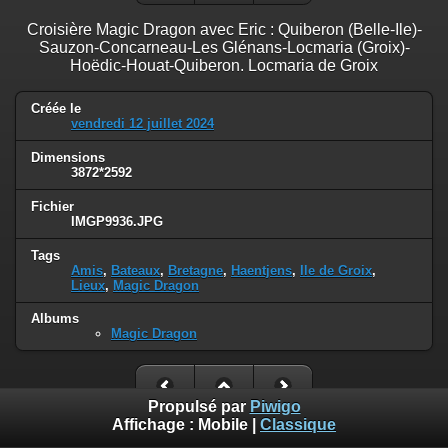
Croisière Magic Dragon avec Eric : Quiberon (Belle-Ile)-
Sauzon-Concarneau-Les Glénans-Locmaria (Groix)-
Hoëdic-Houat-Quiberon. Locmaria de Groix
Créée le
vendredi 12 juillet 2024
Dimensions
3872*2592
Fichier
IMGP9936.JPG
Tags
Amis
,
Bateaux
,
Bretagne
,
Haentjens
,
Ile de Groix
,
Lieux
,
Magic Dragon
Albums
Magic Dragon
Propulsé par
Piwigo
Affichage :
Mobile
|
Classique