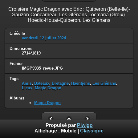
Croisière Magic Dragon avec Eric : Quiberon (Belle-Ile)-
Sauzon-Concarneau-Les Glénans-Locmaria (Groix)-
Hoëdic-Houat-Quiberon. Les Glénans
Créée le
vendredi 12 juillet 2024
Dimensions
2714*1819
Fichier
IMGP9935_revue.JPG
Tags
Amis
,
Bateaux
,
Bretagne
,
Haentjens
,
Les Glénans
,
Lieux
,
Magic Dragon
Albums
Magic Dragon
Propulsé par
Piwigo
Affichage :
Mobile
|
Classique