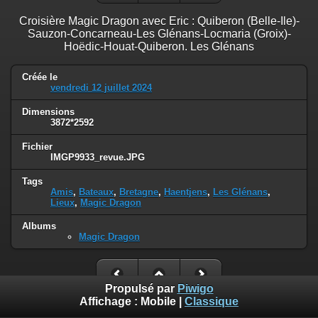
Croisière Magic Dragon avec Eric : Quiberon (Belle-Ile)-
Sauzon-Concarneau-Les Glénans-Locmaria (Groix)-
Hoëdic-Houat-Quiberon. Les Glénans
Créée le
vendredi 12 juillet 2024
Dimensions
3872*2592
Fichier
IMGP9933_revue.JPG
Tags
Amis
,
Bateaux
,
Bretagne
,
Haentjens
,
Les Glénans
,
Lieux
,
Magic Dragon
Albums
Magic Dragon
Propulsé par
Piwigo
Affichage :
Mobile
|
Classique