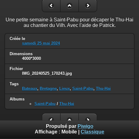
Une petite semaine à Saint-Pabu pour décaper le Thu-Hai
au chantier du Vilh. Avec l'aide de Patrick.
Créée le
samedi 25 mai 2024
Dimensions
4000*3000
Fichier
IMG_20240525_170243.jpg
Tags
Bateaux
,
Bretagne
,
Lieux
,
Saint-Pabu
,
Thu-Hai
Albums
Saint-Pabu
/
Thu-Hai
Propulsé par
Piwigo
Affichage :
Mobile
|
Classique