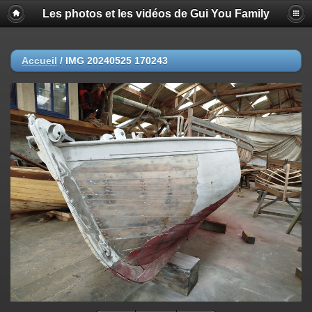
Les photos et les vidéos de Gui You Family
Accueil
/
IMG 20240525 170243