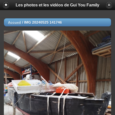
Les photos et les vidéos de Gui You Family
Accueil
/
IMG 20240525 141746