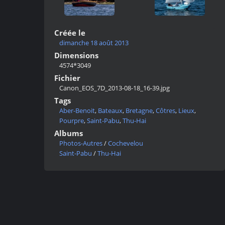
Créée le
dimanche 18 août 2013
Dimensions
4574*3049
Fichier
Canon_EOS_7D_2013-08-18_16-39.jpg
Tags
Aber-Benoit
,
Bateaux
,
Bretagne
,
Côtres
,
Lieux
,
Pourpre
,
Saint-Pabu
,
Thu-Hai
Albums
Photos-Autres
/
Cochevelou
Saint-Pabu
/
Thu-Hai