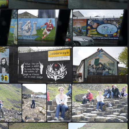
DSC0545
DSC0544
3
DSC0531
DSC0528
0
DSC0519
DSC0517