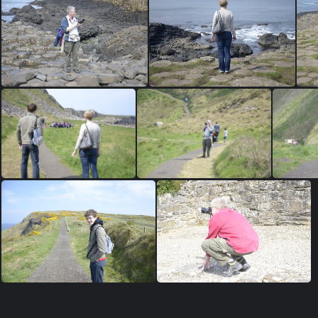
DSC0514
DSC0485
DSC0367
DSC0365
D
DSC0341
DSC0340