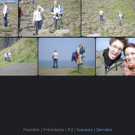
DSC0480
DSC0431
DSC03
SC0364
DSC0353
DSC0351
DSC0338
DSC0319
DSC031
Première |
Précédente |
1
2
|
Suivante
|
Dernière